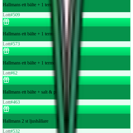
Hallmans ett bälte + 1 termos
Lott
#
509
Hallmans ett bälte + 1 termos
Lott
#
573
Hallmans ett bälte + 1 termos
Lott
#
62
Hallmans ett bälte + salt & peppar set
Lott
#
463
Hallmans 2 st ljushållare
Lott
#
532