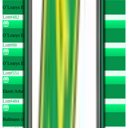
O´Learys Ekerö Bowling värde 400 kr
Lott
#
482
O´Learys Ekerö Shuffleboard värde 250 kr
Lott
#
88
O´Learys Ekerö Shuffleboard värde 250 kr
Lott
#
551
Ekerö Arbetarbod goodiebag med produkter
Lott
#
484
Hallmans champagneglas