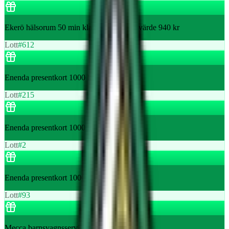
Ekerö hälsorum 50 min klassisk massage värde 940 kr
Lott
#
612
Enenda presentkort 1000 kr
Lott
#
215
Enenda presentkort 1000 kr
Lott
#
2
Enenda presentkort 1000 kr
Lott
#
93
Mecca barnsvagnsservice värde 599 kr