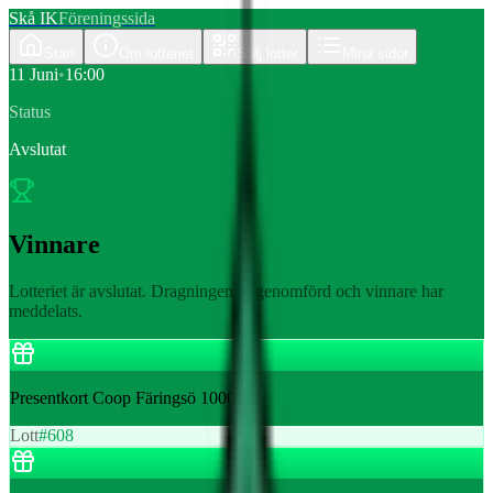
Skå IK
Föreningssida
Start
Om lotteriet
Sälj lotter
Mina sidor
11 Juni
•
16:00
Status
Avslutat
Vinnare
Lotteriet är avslutat. Dragningen är genomförd och vinnare har
meddelats.
Presentkort Coop Färingsö 1000 kr
Lott
#
608