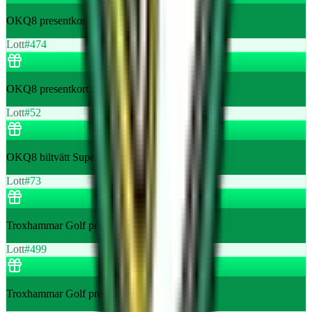
OKQ8 presentkort 4 st mjukglassar
Lott
#
474
OKQ8 presentkort 4 st mjukglassar
Lott
#
52
OKQ8 biltvätt Super X-Shine
Lott
#
73
Troxhammar Golf presentkort ranch 350 kr
Lott
#
499
Troxhammar Golf presentkort ranch 350 kr