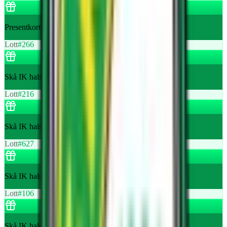
Presentkort för våffelfruksot hos Skå Festplats
Lott
#
266
Skå IK halsduk
Lott
#
216
Skå IK halsduk
Lott
#
627
Skå IK halsduk
Lott
#
106
Skå IK halsduk