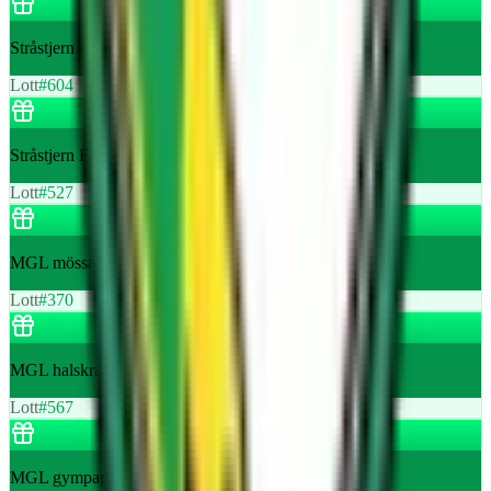
Stråstjern Friskvård Spa ritual set Maria Åkerberg 349kr
Lott
#
604
Stråstjern Friskvård Presentkort 500kr till salongen
Lott
#
527
MGL mössa
Lott
#
370
MGL halskrage
Lott
#
567
MGL gympapåse