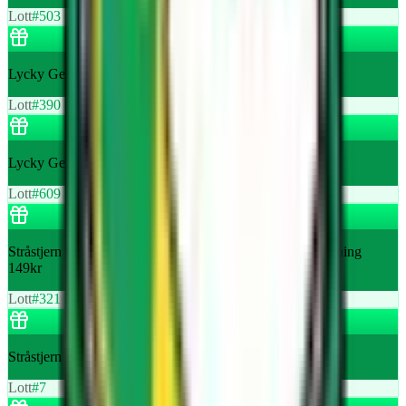
Lott
#
503
Lycky Gelato presentkort 155 kr
Lott
#
390
Lycky Gelato presentkort 155 kr
Lott
#
609
Stråstjern Friskvård Ekologiska hårtvålar i presentförpackning
149kr
Lott
#
321
Stråstjern Friskvård Doftljus Victor Vaisser 199kr
Lott
#
7