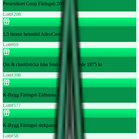
Presentkort Coop Färingsö 200 kr
Lott
#
208
1,5 timme hemstäd AdeoCare
Lott
#
69
Ost & charkbricka från Små grytor - värde 1875 kr
Lott
#
398
K-Bygg Färingsö Eldtunna värd 499 kr
Lott
#
577
K-Bygg Färingsö stekpanna värd 799 kr
Lott
#
58