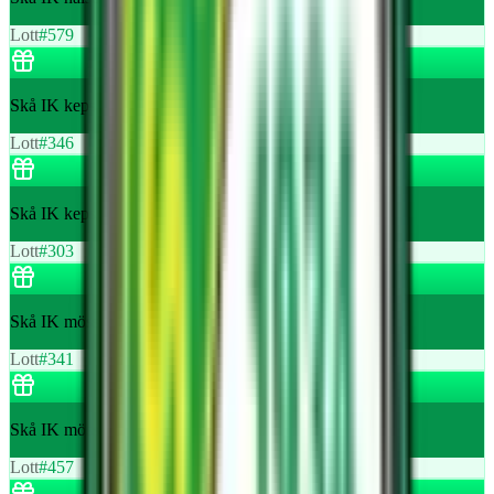
Lott
#
579
Skå IK keps
Lott
#
346
Skå IK keps
Lott
#
303
Skå IK mössa
Lott
#
341
Skå IK mössa
Lott
#
457