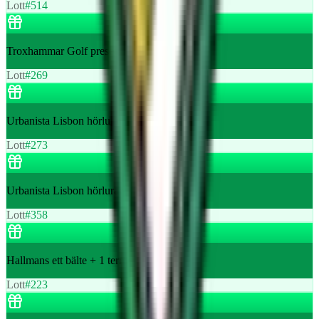
Lott
#
514
Troxhammar Golf presentkort ranch 350 kr
Lott
#
269
Urbanista Lisbon hörlurar
Lott
#
273
Urbanista Lisbon hörlurar
Lott
#
358
Hallmans ett bälte + 1 termos
Lott
#
223