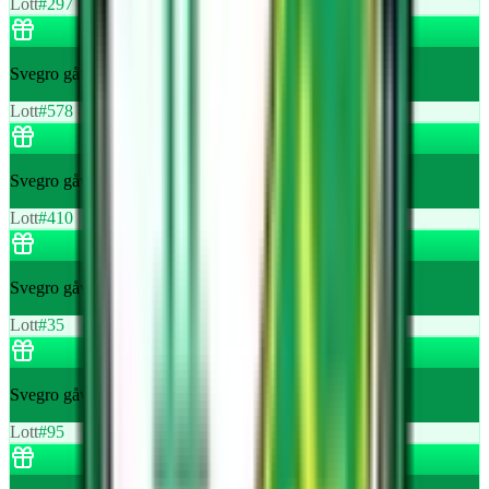
Lott
#
297
Svegro gåvopåse med 6 stycken krukor örter
Lott
#
578
Svegro gåvopåse med 6 stycken krukor örter
Lott
#
410
Svegro gåvopåse med 6 stycken krukor örter
Lott
#
35
Svegro gåvopåse med 6 stycken krukor örter
Lott
#
95