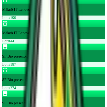
Mälarö IT Lenovo Webcam värde 700 kr
Lott
#
190
Mälarö IT Lenovo Webcam värde 700 kr
Lott
#
441
SF Bio presentkort 200 kr från Röranalys
Lott
#
187
SF Bio presentkort 200 kr från Röranalys
Lott
#
374
SF Bio presentkort 200 kr från Röranalys