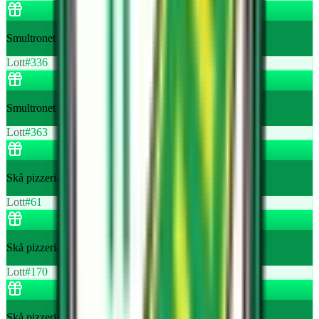
Smultronet leksak
Lott
#
336
Smultronet leksak
Lott
#
363
Skå pizzeria 1 st gratis pizza
Lott
#
61
Skå pizzeria 1 st gratis pizza
Lott
#
170
Skå pizzeria 1 st gratis pizza