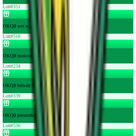
Lott
#
351
OKQ8 wet wax, keps och isskrapa
Lott
#
518
OKQ8 motorolja, keps och isskrapa
Lott
#
234
OKQ8 biltvätt Super X-Shine
Lott
#
339
OKQ8 presentkort 4 st mjukglassar
Lott
#
536