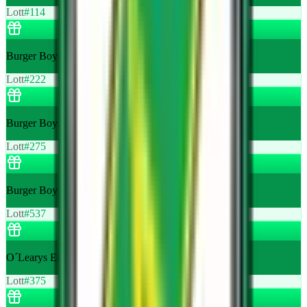
Lott
#
114
Burger Boys 1 st enkel hamburgermeny
Lott
#
222
Burger Boys 1 st enkel hamburgermeny
Lott
#
275
Burger Boys 1 st enkel hamburgermeny
Lott
#
537
O´Learys Ekerö Bowling värde 400 kr
Lott
#
375