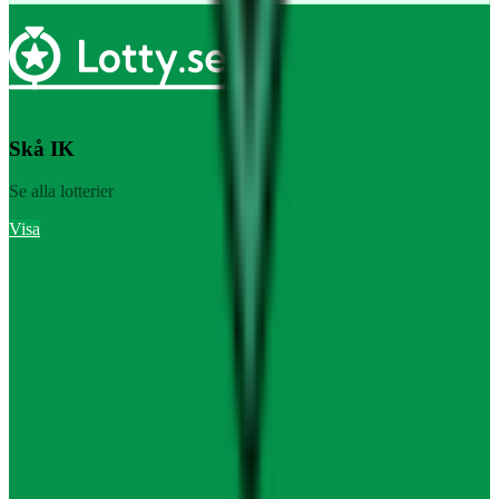
Skå IK
Se alla lotterier
Visa