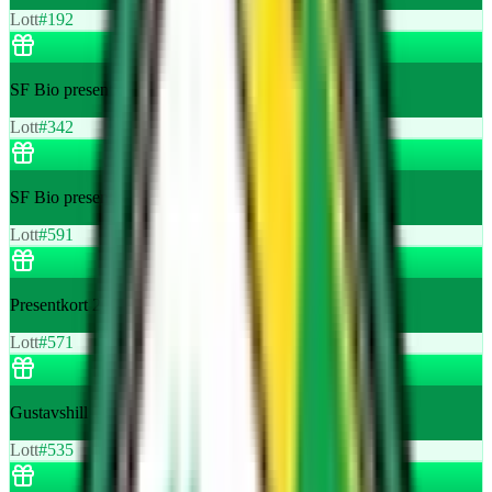
Lott
#
192
SF Bio presentkort 200 kr från Röranalys
Lott
#
342
SF Bio presentkort 200 kr från Röranalys
Lott
#
591
Presentkort 200 kr ny second hand butik Stenhamra
Lott
#
571
Gustavshill 1 st pelargon
Lott
#
535