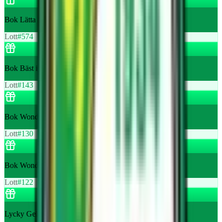
Bok Lätta fakta om Fotboll och Fotbollsstjärnor - Berghs
Lott
#
574
Bok Bäst i Sverige - Berghs
Lott
#
143
Bok Wonder kid - Jukka Behm
Lott
#
130
Bok Wonder kid - Jukka Behm
Lott
#
122
Lycky Gelato presentkort 155 kr