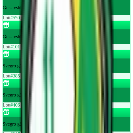
Gustavshill 1 st pelargon
Lott
#
550
Gustavshill 1 st pelargon
Lott
#
101
Svegro gåvopåse med 6 stycken krukor örter
Lott
#
385
Svegro gåvopåse med 6 stycken krukor örter
Lott
#
406
Svegro gåvopåse med 6 stycken krukor örter