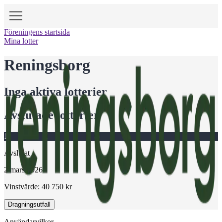
Föreningens startsida
Mina lotter
Reningsborg
Inga aktiva lotterier
Avslutade lotterier
1
Avslutat
2 mars 2026
Vinstvärde:
40 750
kr
Dragningsutfall
Användarvilkor